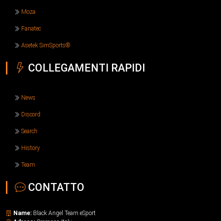
Moza
Fanatec
Asetek SimSports®
COLLEGAMENTI RAPIDI
News
Discord
Search
History
Team
CONTATTO
Name:
Black Angel Team eSport