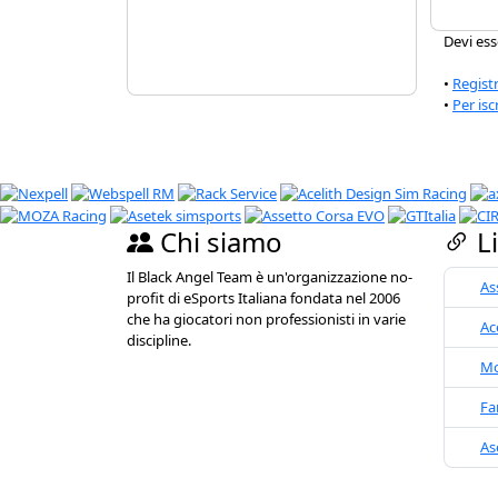
Devi ess
•
Registr
•
Per isc
Chi siamo
L
Il Black Angel Team è un'organizzazione no-
As
profit di eSports Italiana fondata nel 2006
che ha giocatori non professionisti in varie
Ac
discipline.
M
Fa
As