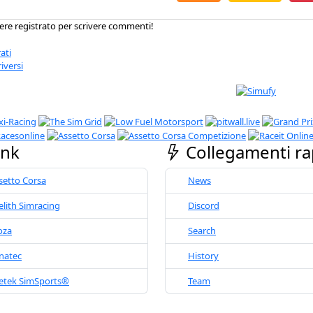
ere registrato per scrivere commenti!
ati
riversi
ink
Collegamenti ra
setto Corsa
News
elith Simracing
Discord
oza
Search
natec
History
etek SimSports®
Team