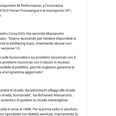
mponenti M Performance, e l'innovativa
he il SUV Ferrari Purosangue e la monoposto SP1,
e.
Assetto Corsa EVO, che secondo Massarutto
ipato. "Stiamo lavorando per rendere disponibile la
rante la SimRacing Expo, smentendo alcune voci
 versione 1.0.
 sulle funzionalità e sui problemi riscontrati con il
 problemi riscontrati con il rilascio in Accesso
sponibile al pubblico, perché vogliamo garantire la
rla al programma aggiornato".
rietà di strade, dai pittoreschi villaggi alle strade
 strada, fuoristrada", ha dichiarato Massarutto,
e autentico di guidare su strade meravigliose.
uida e corse al 100%. Per la prima volta in assoluto,
ranno riprodotte con fedeltà assoluta, mantenendo la