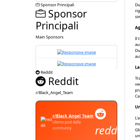
Du
Sponsor Principali
Sponsor
ri
si
Principali
Ag
Main Sponsors
Il
au
Du
au
La
Reddit
Reddit
Tr
ve
pr
r/Black_Angel_Team
Ca
Un
r/Black_Angel_Team
L'
Ultimo post dalla
mo
reddit
community
Gl
un