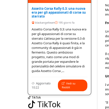
No
Assetto Corsa Rally 0.3: una nuova
Mc
era per gli appassionati di corse su
im
sterrato
Fr
blackangelteam
195 giorni fa
Assetto Corsa Rally 0.3: una nuova era
Un
per gli appassionati di corse su
do
sterrato L’attesa per la versione 0.3 di
pr
Assetto Corsa Rally è quasi finita, e la
ci
community di appassionati è già in
fermento. Questo ambizioso
Il
progetto, nato come una mod di
ri
grande portata per espandere le
An
potenzialità del celebre simulatore di
mi
guida Assetto Corsa ,...
Un
Aggiornato
Vedi su
I 
Reddit
10:22
im
so
TikTok
TikTok
"I
po