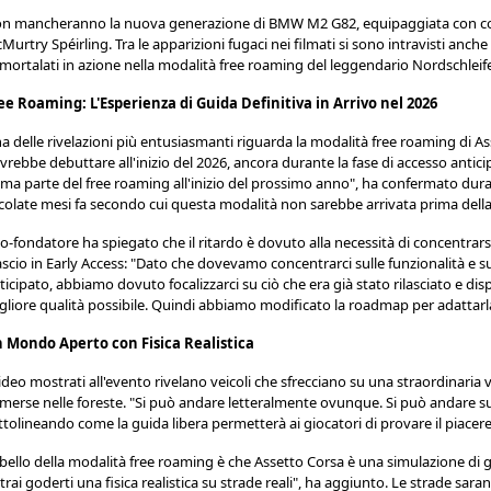
n mancheranno la nuova generazione di BMW M2 G82, equipaggiata con co
Murtry Spéirling. Tra le apparizioni fugaci nei filmati si sono intravisti anc
mortalati in azione nella modalità free roaming del leggendario Nordschleif
ee Roaming: L'Esperienza di Guida Definitiva in Arrivo nel 2026
a delle rivelazioni più entusiasmanti riguarda la modalità free roaming di 
vrebbe debuttare all'inizio del 2026, ancora durante la fase di accesso antic
ima parte del free roaming all'inizio del prossimo anno", ha confermato du
rcolate mesi fa secondo cui questa modalità non sarebbe arrivata prima della
 co-fondatore ha spiegato che il ritardo è dovuto alla necessità di concentrarsi
lascio in Early Access: "Dato che dovevamo concentrarci sulle funzionalità e sui
ticipato, abbiamo dovuto focalizzarci su ciò che era già stato rilasciato e di
gliore qualità possibile. Quindi abbiamo modificato la roadmap per adatta
 Mondo Aperto con Fisica Realistica
video mostrati all'evento rivelano veicoli che sfrecciano su una straordinaria va
merse nelle foreste. "Si può andare letteralmente ovunque. Si può andare su
ttolineando come la guida libera permetterà ai giocatori di provare il piacer
l bello della modalità free roaming è che Assetto Corsa è una simulazione di g
trai goderti una fisica realistica su strade reali", ha aggiunto. Le strade sa