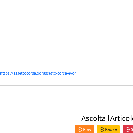
https://assettocorsa.gg/assetto-corsa-evo/
Ascolta l'Artico
Play
Pause
S