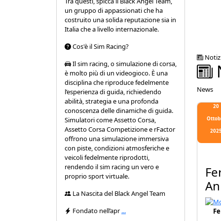
Tra questi, spicca il Black Angel Team,
un gruppo di appassionati che ha
costruito una solida reputazione sia in
Italia che a livello internazionale.
Cos'è il Sim Racing?
Notiz
Il sim racing, o simulazione di corsa,
N
è molto più di un videogioco. È una
disciplina che riproduce fedelmente
News
l’esperienza di guida, richiedendo
abilità, strategia e una profonda
20
conoscenza delle dinamiche di guida.
Simulatori come Assetto Corsa,
Ottob
Assetto Corsa Competizione e rFactor
202
offrono una simulazione immersiva
con piste, condizioni atmosferiche e
veicoli fedelmente riprodotti,
rendendo il sim racing un vero e
Fe
proprio sport virtuale.
An
La Nascita del Black Angel Team
Fondato nell’apr
...
Fe