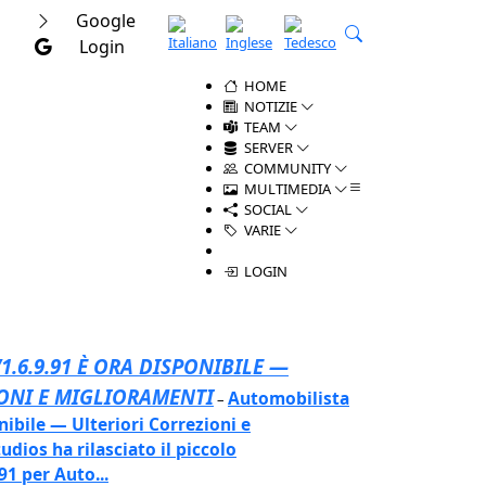
Google
Login
HOME
NOTIZIE
TEAM
SERVER
COMMUNITY
MULTIMEDIA
SOCIAL
VARIE
LOGIN
1.6.9.91 È ORA DISPONIBILE —
IONI E MIGLIORAMENTI
Automobilista
–
nibile — Ulteriori Correzioni e
dios ha rilasciato il piccolo
1 per Auto...