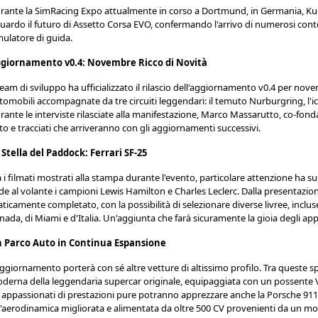
rante la SimRacing Expo attualmente in corso a Dortmund, in Germania, Kun
guardo il futuro di Assetto Corsa EVO, confermando l'arrivo di numerosi conte
mulatore di guida.
giornamento v0.4: Novembre Ricco di Novità
 team di sviluppo ha ufficializzato il rilascio dell'aggiornamento v0.4 per no
tomobili accompagnate da tre circuiti leggendari: il temuto Nurburgring, l'ic
rante le interviste rilasciate alla manifestazione, Marco Massarutto, co-fond
to e tracciati che arriveranno con gli aggiornamenti successivi.
 Stella del Paddock: Ferrari SF-25
a i filmati mostrati alla stampa durante l'evento, particolare attenzione ha sus
de al volante i campioni Lewis Hamilton e Charles Leclerc. Dalla presentazio
aticamente completato, con la possibilità di selezionare diverse livree, inclus
nada, di Miami e d'Italia. Un'aggiunta che farà sicuramente la gioia degli ap
 Parco Auto in Continua Espansione
aggiornamento porterà con sé altre vetture di altissimo profilo. Tra queste spi
derna della leggendaria supercar originale, equipaggiata con un possente V8
i appassionati di prestazioni pure potranno apprezzare anche la Porsche 911
'aerodinamica migliorata e alimentata da oltre 500 CV provenienti da un moto