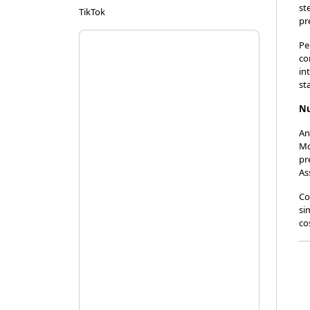
st
TikTok
pr
Pe
co
in
st
Nu
An
Mo
pr
As
Co
si
co