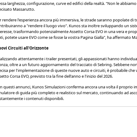
essa larghezza, configurazione, curve ed edifici della realtà. "Non le abbiam
ecisato Massarutto.
r rendere l'esperienza ancora più immersiva, le strade saranno popolate di t
ntribuiranno a "rendere il luogo vivo". Kunos sta inoltre sviluppando un sist
teresse, trasformando potenzialmente Assetto Corsa EVO in una vera e propria
ati, potete usare EVO come se fosse la vostra Pagina Gialla", ha affermato M
ovi Circuiti all'Orizzonte
alizzando attentamente i trailer presentati, gli appassionati hanno individuato 
nza, oltre a un futuro aggiornamento del tracciato di Sebring. Sebbene non
ecisa per l'implementazione di queste nuove auto e circuiti, è probabile che
setto Corsa EVO, previsto tra la fine dell'anno e l'inizio del 2026.
n questi annunci, Kunos Simulazioni conferma ancora una volta il proprio i
mulatore di guida più completo e realistico sul mercato, continuando ad asc
stantemente i contenuti disponibili.