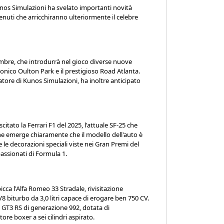
os Simulazioni ha svelato importanti novità
nuti che arricchiranno ulteriormente il celebre
vembre, che introdurrà nel gioco diverse nuove
onico Oulton Park e il prestigioso Road Atlanta.
atore di Kunos Simulazioni, ha inoltre anticipato
citato la Ferrari F1 del 2025, l'attuale SF-25 che
ne emerge chiaramente che il modello dell'auto è
e le decorazioni speciali viste nei Gran Premi del
passionati di Formula 1.
cca l'Alfa Romeo 33 Stradale, rivisitazione
 biturbo da 3,0 litri capace di erogare ben 750 CV.
 GT3 RS di generazione 992, dotata di
re boxer a sei cilindri aspirato.