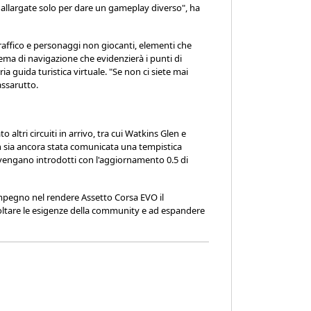
o allargate solo per dare un gameplay diverso", ha
raffico e personaggi non giocanti, elementi che
ema di navigazione che evidenzierà i punti di
 guida turistica virtuale. "Se non ci siete mai
assarutto.
altri circuiti in arrivo, tra cui Watkins Glen e
 sia ancora stata comunicata una tempistica
 vengano introdotti con l'aggiornamento 0.5 di
mpegno nel rendere Assetto Corsa EVO il
oltare le esigenze della community e ad espandere