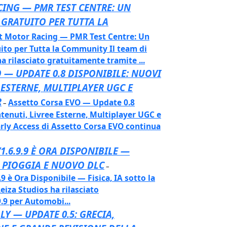
ING — PMR TEST CENTRE: UN
 GRATUITO PER TUTTA LA
t Motor Racing — PMR Test Centre: Un
uito per Tutta la Community Il team di
a rilasciato gratuitamente tramite ...
 — UPDATE 0.8 DISPONIBILE: NUOVI
 ESTERNE, MULTIPLAYER UGC E
R
Assetto Corsa EVO — Update 0.8
–
tenuti, Livree Esterne, Multiplayer UGC e
rly Access di Assetto Corsa EVO continua
1.6.9.9 È ORA DISPONIBILE —
LA PIOGGIA E NUOVO DLC
–
9 è Ora Disponibile — Fisica, IA sotto la
iza Studios ha rilasciato
.9 per Automobi...
LY — UPDATE 0.5: GRECIA,