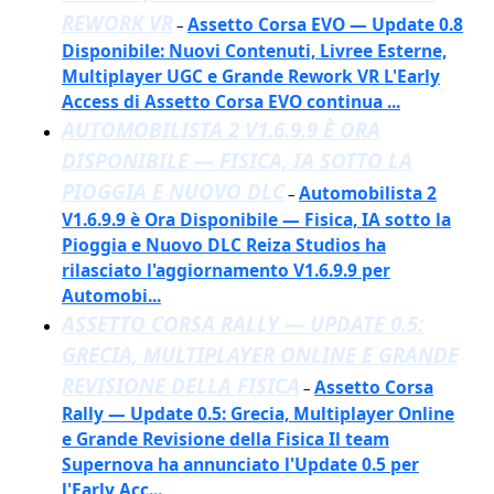
REWORK VR
Assetto Corsa EVO — Update 0.8
–
Disponibile: Nuovi Contenuti, Livree Esterne,
Multiplayer UGC e Grande Rework VR L'Early
Access di Assetto Corsa EVO continua ...
AUTOMOBILISTA 2 V1.6.9.9 È ORA
DISPONIBILE — FISICA, IA SOTTO LA
PIOGGIA E NUOVO DLC
Automobilista 2
–
V1.6.9.9 è Ora Disponibile — Fisica, IA sotto la
Pioggia e Nuovo DLC Reiza Studios ha
rilasciato l'aggiornamento V1.6.9.9 per
Automobi...
ASSETTO CORSA RALLY — UPDATE 0.5:
GRECIA, MULTIPLAYER ONLINE E GRANDE
REVISIONE DELLA FISICA
Assetto Corsa
–
Rally — Update 0.5: Grecia, Multiplayer Online
e Grande Revisione della Fisica Il team
Supernova ha annunciato l'Update 0.5 per
l'Early Acc...