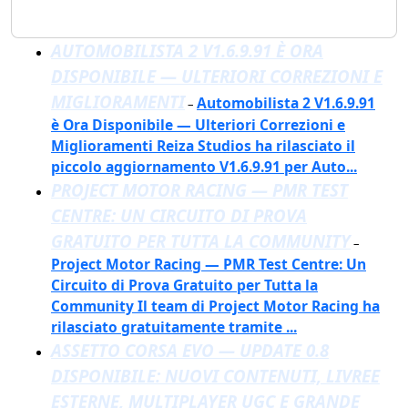
AUTOMOBILISTA 2 V1.6.9.91 È ORA
DISPONIBILE — ULTERIORI CORREZIONI E
MIGLIORAMENTI
Automobilista 2 V1.6.9.91
–
è Ora Disponibile — Ulteriori Correzioni e
Miglioramenti Reiza Studios ha rilasciato il
piccolo aggiornamento V1.6.9.91 per Auto...
PROJECT MOTOR RACING — PMR TEST
CENTRE: UN CIRCUITO DI PROVA
GRATUITO PER TUTTA LA COMMUNITY
–
Project Motor Racing — PMR Test Centre: Un
Circuito di Prova Gratuito per Tutta la
Community Il team di Project Motor Racing ha
rilasciato gratuitamente tramite ...
ASSETTO CORSA EVO — UPDATE 0.8
DISPONIBILE: NUOVI CONTENUTI, LIVREE
ESTERNE, MULTIPLAYER UGC E GRANDE