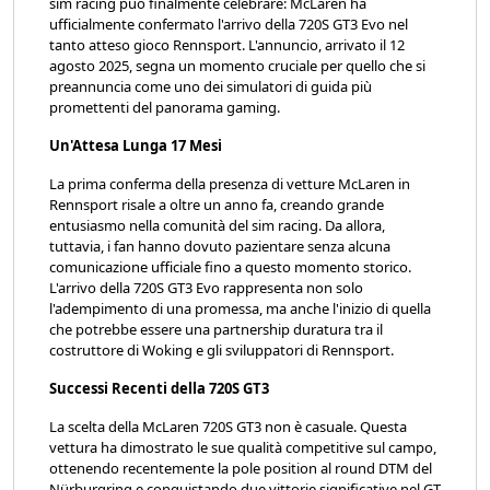
sim racing può finalmente celebrare: McLaren ha
ufficialmente confermato l'arrivo della 720S GT3 Evo nel
tanto atteso gioco Rennsport. L'annuncio, arrivato il 12
agosto 2025, segna un momento cruciale per quello che si
preannuncia come uno dei simulatori di guida più
promettenti del panorama gaming.
Un'Attesa Lunga 17 Mesi
La prima conferma della presenza di vetture McLaren in
Rennsport risale a oltre un anno fa, creando grande
entusiasmo nella comunità del sim racing. Da allora,
tuttavia, i fan hanno dovuto pazientare senza alcuna
comunicazione ufficiale fino a questo momento storico.
L'arrivo della 720S GT3 Evo rappresenta non solo
l'adempimento di una promessa, ma anche l'inizio di quella
che potrebbe essere una partnership duratura tra il
costruttore di Woking e gli sviluppatori di Rennsport.
Successi Recenti della 720S GT3
La scelta della McLaren 720S GT3 non è casuale. Questa
vettura ha dimostrato le sue qualità competitive sul campo,
ottenendo recentemente la pole position al round DTM del
Nürburgring e conquistando due vittorie significative nel GT