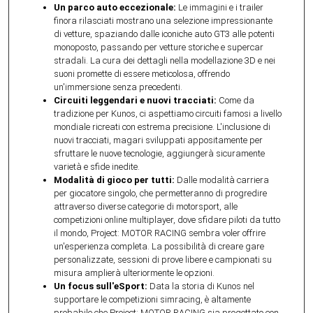
Un parco auto eccezionale:
Le immagini e i trailer
finora rilasciati mostrano una selezione impressionante
di vetture, spaziando dalle iconiche auto GT3 alle potenti
monoposto, passando per vetture storiche e supercar
stradali. La cura dei dettagli nella modellazione 3D e nei
suoni promette di essere meticolosa, offrendo
un'immersione senza precedenti.
Circuiti leggendari e nuovi tracciati:
Come da
tradizione per Kunos, ci aspettiamo circuiti famosi a livello
mondiale ricreati con estrema precisione. L'inclusione di
nuovi tracciati, magari sviluppati appositamente per
sfruttare le nuove tecnologie, aggiungerà sicuramente
varietà e sfide inedite.
Modalità di gioco per tutti:
Dalle modalità carriera
per giocatore singolo, che permetteranno di progredire
attraverso diverse categorie di motorsport, alle
competizioni online multiplayer, dove sfidare piloti da tutto
il mondo, Project: MOTOR RACING sembra voler offrire
un'esperienza completa. La possibilità di creare gare
personalizzate, sessioni di prove libere e campionati su
misura amplierà ulteriormente le opzioni.
Un focus sull'eSport:
Data la storia di Kunos nel
supportare le competizioni simracing, è altamente
probabile che Project: MOTOR RACING sia progettato con