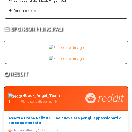
La Nascita del Black Angel Team
Fondato nell’apr
...
SPONSOR PRINCIPALI
REDDIT
reddit
r/Black_Angel_Team
Ultimo post dalla community
Assetto Corsa Rally 0.3: una nuova era per gli appassionati di
corse su sterrato
blackangelteam
197 giorni fa