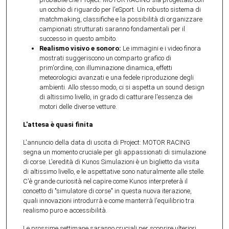
un occhio di riguardo per l'eSport. Un robusto sistema di
matchmaking, classifiche e la possibilità di organizzare
campionati strutturati saranno fondamentali per il
successo in questo ambito.
Realismo visivo e sonoro:
Le immagini e i video finora
mostrati suggeriscono un comparto grafico di
prim'ordine, con illuminazione dinamica, effetti
meteorologici avanzati e una fedele riproduzione degli
ambienti. Allo stesso modo, ci si aspetta un sound design
di altissimo livello, in grado di catturare l'essenza dei
motori delle diverse vetture.
L'attesa è quasi finita
L'annuncio della data di uscita di Project: MOTOR RACING
segna un momento cruciale per gli appassionati di simulazione
di corse. L'eredità di Kunos Simulazioni è un biglietto da visita
di altissimo livello, e le aspettative sono naturalmente alle stelle.
C'è grande curiosità nel capire come Kunos interpreterà il
concetto di "simulatore di corse" in questa nuova iterazione,
quali innovazioni introdurrà e come manterrà l'equilibrio tra
realismo puro e accessibilità.
Le prossime settimane saranno cruciali per scoprire ulteriori