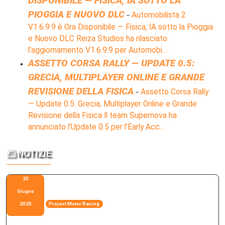
DISPONIBILE — FISICA, IA SOTTO LA
PIOGGIA E NUOVO DLC
Automobilista 2
–
V1.6.9.9 è Ora Disponibile — Fisica, IA sotto la Pioggia
e Nuovo DLC Reiza Studios ha rilasciato
l'aggiornamento V1.6.9.9 per Automobi...
ASSETTO CORSA RALLY — UPDATE 0.5:
GRECIA, MULTIPLAYER ONLINE E GRANDE
REVISIONE DELLA FISICA
Assetto Corsa Rally
–
— Update 0.5: Grecia, Multiplayer Online e Grande
Revisione della Fisica Il team Supernova ha
annunciato l'Update 0.5 per l'Early Acc...
NOTIZIE
25
Giugno
2025
Project Motor Racing