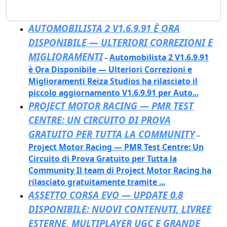
AUTOMOBILISTA 2 V1.6.9.91 È ORA
DISPONIBILE — ULTERIORI CORREZIONI E
MIGLIORAMENTI
Automobilista 2 V1.6.9.91
–
è Ora Disponibile — Ulteriori Correzioni e
Miglioramenti Reiza Studios ha rilasciato il
piccolo aggiornamento V1.6.9.91 per Auto...
PROJECT MOTOR RACING — PMR TEST
CENTRE: UN CIRCUITO DI PROVA
GRATUITO PER TUTTA LA COMMUNITY
–
Project Motor Racing — PMR Test Centre: Un
Circuito di Prova Gratuito per Tutta la
Community Il team di Project Motor Racing ha
rilasciato gratuitamente tramite ...
ASSETTO CORSA EVO — UPDATE 0.8
DISPONIBILE: NUOVI CONTENUTI, LIVREE
ESTERNE, MULTIPLAYER UGC E GRANDE