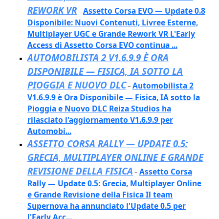
REWORK VR
Assetto Corsa EVO — Update 0.8
–
Disponibile: Nuovi Contenuti, Livree Esterne,
Multiplayer UGC e Grande Rework VR L'Early
Access di Assetto Corsa EVO continua ...
AUTOMOBILISTA 2 V1.6.9.9 È ORA
DISPONIBILE — FISICA, IA SOTTO LA
PIOGGIA E NUOVO DLC
Automobilista 2
–
V1.6.9.9 è Ora Disponibile — Fisica, IA sotto la
Pioggia e Nuovo DLC Reiza Studios ha
rilasciato l'aggiornamento V1.6.9.9 per
Automobi...
ASSETTO CORSA RALLY — UPDATE 0.5:
GRECIA, MULTIPLAYER ONLINE E GRANDE
REVISIONE DELLA FISICA
Assetto Corsa
–
Rally — Update 0.5: Grecia, Multiplayer Online
e Grande Revisione della Fisica Il team
Supernova ha annunciato l'Update 0.5 per
l'Early Acc...