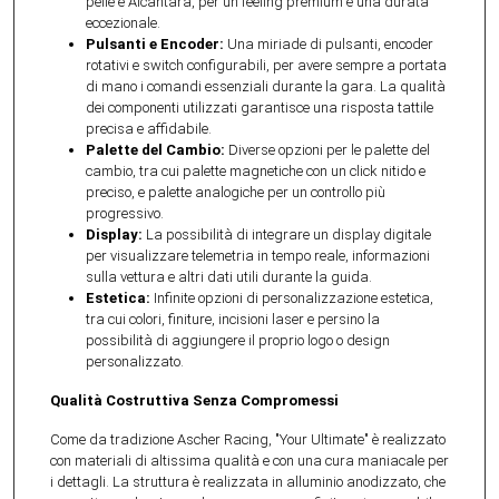
pelle e Alcantara, per un feeling premium e una durata
eccezionale.
Pulsanti e Encoder:
Una miriade di pulsanti, encoder
rotativi e switch configurabili, per avere sempre a portata
di mano i comandi essenziali durante la gara. La qualità
dei componenti utilizzati garantisce una risposta tattile
precisa e affidabile.
Palette del Cambio:
Diverse opzioni per le palette del
cambio, tra cui palette magnetiche con un click nitido e
preciso, e palette analogiche per un controllo più
progressivo.
Display:
La possibilità di integrare un display digitale
per visualizzare telemetria in tempo reale, informazioni
sulla vettura e altri dati utili durante la guida.
Estetica:
Infinite opzioni di personalizzazione estetica,
tra cui colori, finiture, incisioni laser e persino la
possibilità di aggiungere il proprio logo o design
personalizzato.
Qualità Costruttiva Senza Compromessi
Come da tradizione Ascher Racing, "Your Ultimate" è realizzato
con materiali di altissima qualità e con una cura maniacale per
i dettagli. La struttura è realizzata in alluminio anodizzato, che