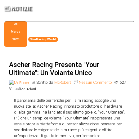
— ULTERIORI CORREZIONI E M
PROJECT MOTOR RACING — PM
ASSETTO CORSA EVO — UPDAT
AUTOMOBILISTA 2 V1.6.9.9 È 
ASSETTO CORSA RALLY — UPDA
NOTIZIE
Automobilista 2 V1.6.9.91 è Ora Disponi
UN CIRCUITO DI PROVA GRATU
DISPONIBILE: NUOVI CONTENUT
— FISICA, IA SOTTO LA PIOGGI
MULTIPLAYER ONLINE E GRAND
Correzioni e Miglioramenti Reiza Studios
Automobilista 2 V1.6.9.9 è Ora Disponibi
COMMUNITY
ESTERNE, MULTIPLAYER UGC 
DELLA FISICA
Project Motor Raci
Assetto Corsa Rally
–
–
piccolo aggiornamento V1.6.9.91 per Au
26
Pioggia e Nuovo DLC Reiza Studios ha 
Un Circuito di Prova Gratuito per Tutt
Multiplayer Online e Grande Revisione d
VR
Assetto Corsa EVO — Update 0.8 
–
Marzo
l'aggiornamento V1.6.9.9 per Automobi.
di Project Motor Racing ha rilasciato g
Supernova ha annunciato l'Update 0.5 pe
Contenuti, Livree Esterne, Multiplaye
2025
SimRacing World
VR L'Early Access di Assetto Corsa EVO
Ascher Racing Presenta "Your
Ultimate": Un Volante Unico
Scritto da
McRobert
Nessun Commento
627
Visualizzazioni
Il panorama delle periferiche per il sim racing accoglie una
nuova stella: Ascher Racing, rinomato produttore di hardware
di alta gamma, ha lanciato il suo ultimo gioiello, "Your Ultimate".
Più che un semplice volante, "Your Ultimate" rappresenta una
vera e propria piattaforma di personalizzazione, pensata per
soddisfare le esigenze dei sim racer più esigenti e offrire
un'esperienza di guida immersiva, performante e