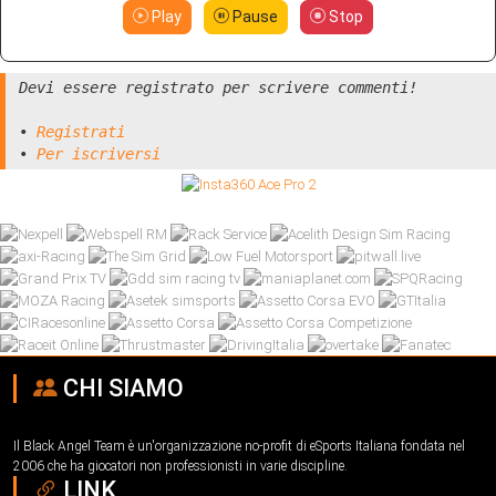
Play
Pause
Stop
Devi essere registrato per scrivere commenti!
•
Registrati
•
Per iscriversi
CHI SIAMO
Il Black Angel Team è un'organizzazione no-profit di eSports Italiana fondata nel
2006 che ha giocatori non professionisti in varie discipline.
LINK