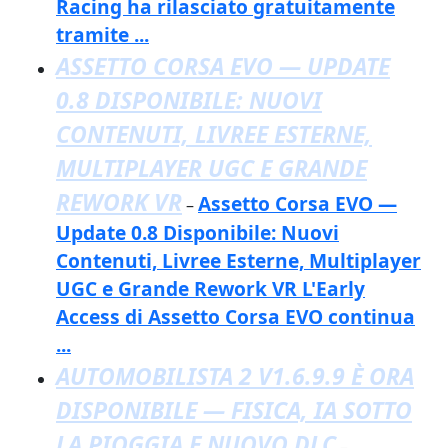
Racing ha rilasciato gratuitamente
tramite ...
ASSETTO CORSA EVO — UPDATE
0.8 DISPONIBILE: NUOVI
CONTENUTI, LIVREE ESTERNE,
MULTIPLAYER UGC E GRANDE
REWORK VR
Assetto Corsa EVO —
–
Update 0.8 Disponibile: Nuovi
Contenuti, Livree Esterne, Multiplayer
UGC e Grande Rework VR L'Early
Access di Assetto Corsa EVO continua
...
AUTOMOBILISTA 2 V1.6.9.9 È ORA
DISPONIBILE — FISICA, IA SOTTO
LA PIOGGIA E NUOVO DLC
–