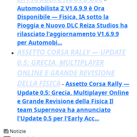
Automobilista 2 V1.6.9.9 è Ora
Disponibile — Fisica, IA sotto la
Pioggia e Nuovo DLC Reiza Studios ha
rilasciato l'aggiornamento V1.6.9.9
per Automobi...
ASSETTO CORSA RALLY — UPDATE
0.5: GRECIA, MULTIPLAYER
ONLINE E GRANDE REVISIONE
DELLA FISICA
Assetto Corsa Rally —
–
Update 0.5: Grecia, Multiplayer Online
e Grande Revisione della Fisica Il
team Supernova ha annunciato
l'Update 0.5 per l'Early Acc...
Notizie