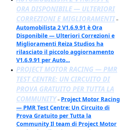
ORA DISPONIBILE — ULTERIORI
CORREZIONI E MIGLIORAMENTI
–
Automobilista 2 V1.6.9.91 è Ora
Disponibile — Ulteriori Correzioni e
Miglioramenti Reiza Studios ha
rilasciato il piccolo aggiornamento
V1.6.9.91 per Auto...
PROJECT MOTOR RACING — PMR
TEST CENTRE: UN CIRCUITO DI
PROVA GRATUITO PER TUTTA LA
COMMUNITY
Project Motor Racing
–
— PMR Test Centre: Un Circuito di
Prova Gratuito per Tutta la
Community Il team di Project Motor