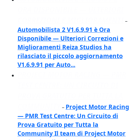
ORA DISPONIBILE — ULTERIORI
CORREZIONI E MIGLIORAMENTI
–
Automobilista 2 V1.6.9.91 è Ora
Disponibile — Ulteriori Correzioni e
Miglioramenti Reiza Studios ha
rilasciato il piccolo aggiornamento
V1.6.9.91 per Auto...
PROJECT MOTOR RACING — PMR
TEST CENTRE: UN CIRCUITO DI
PROVA GRATUITO PER TUTTA LA
COMMUNITY
Project Motor Racing
–
— PMR Test Centre: Un Circuito di
Prova Gratuito per Tutta la
Community Il team di Project Motor