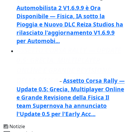
Automobilista 2 V1.6.9.9 è Ora
Disponibile — Fisica, IA sotto la
Pioggia e Nuovo DLC Reiza Studios ha
rilasciato l'aggiornamento V1.6.9.9
per Automobi...
ASSETTO CORSA RALLY — UPDATE
0.5: GRECIA, MULTIPLAYER
ONLINE E GRANDE REVISIONE
DELLA FISICA
Assetto Corsa Rally —
–
Update 0.5: Grecia, Multiplayer Online
e Grande Revisione della Fisica Il
team Supernova ha annunciato
l'Update 0.5 per l'Early Acc...
Notizie