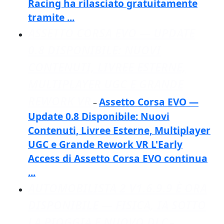
Racing ha rilasciato gratuitamente
tramite ...
ASSETTO CORSA EVO — UPDATE
0.8 DISPONIBILE: NUOVI
CONTENUTI, LIVREE ESTERNE,
MULTIPLAYER UGC E GRANDE
REWORK VR
Assetto Corsa EVO —
–
Update 0.8 Disponibile: Nuovi
Contenuti, Livree Esterne, Multiplayer
UGC e Grande Rework VR L'Early
Access di Assetto Corsa EVO continua
...
AUTOMOBILISTA 2 V1.6.9.9 È ORA
DISPONIBILE — FISICA, IA SOTTO
LA PIOGGIA E NUOVO DLC
–